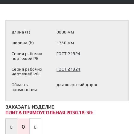
Бетон М350 (С20/25)
+375
Бетон М400 (С25/30)
33
Бетон М450 (С28/35)
900-
Бетон М500 (С30/37)
Строительные материалы
70-
Щебень
Заказать ЖБИ
длина (a)
3000 мм
09
Рассрочка на ЖБИ
Доставка
ширина (b)
1750 мм
vask.by@mail.ru
Способы оплаты
Контакты
Viber
Серия рабочих
ГОСТ 21924
чертежей РБ
|
Telegram
Серия рабочих
ГОСТ 21924
|
чертежей РФ
WhatsApp
Область
для покрытий дорог
применения
ЗАКАЗАТЬ ИЗДЕЛИЕ
ПЛИТА ПРЯМОУГОЛЬНАЯ 2П30.18-30: