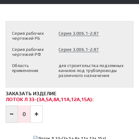
Бетон М350 (С20/25)
+375
Бетон М400 (С25/30)
33
Бетон М450 (С28/35)
900-
Бетон М500 (С30/37)
Строительные материалы
70-
Щебень
Заказать ЖБИ
Серия рабочих
Серия 3.006.1-2.87
09
Рассрочка на ЖБИ
чертежей РБ
Доставка
vask.by@mail.ru
Способы оплаты
Серия рабочих
Серия 3.006.1-2.87
Контакты
чертежей РФ
Viber
|
Область
для строительства подземных
Telegram
применения
каналов под трубопроводы
|
различного назначения
WhatsApp
ЗАКАЗАТЬ ИЗДЕЛИЕ
ЛОТОК Л 33-(3А,5А,8А,11А,12А,15А):