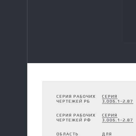
Бетон М400 (С25/30)
Бетон М450 (С28/35)
Бетон М500 (С30/37)
Строительные материалы
Щебень
Заказать ЖБИ
Рассрочка на ЖБИ
Доставка
Способы оплаты
Контакты
СЕРИЯ РАБОЧИХ
СЕРИЯ
ЧЕРТЕЖЕЙ РБ
3.006.1-2.87
СЕРИЯ РАБОЧИХ
СЕРИЯ
ЧЕРТЕЖЕЙ РФ
3.006.1-2.87
ОБЛАСТЬ
ДЛЯ