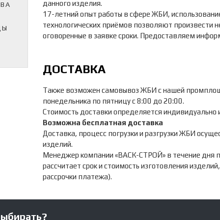
данного изделия.
ТВА
17-летний опыт работы в сфере ЖБИ, использовани
Д
технологических приёмов позволяют произвести н
ДЫ
оговоренные в заявке сроки. Предоставляем инфор
ДОСТАВКА
Также возможен самовывоз ЖБИ с нашей промплоща
понедельника по пятницу с 8:00 до 20:00.
Стоимость доставки определяется индивидуально и 
Возможна бесплатная доставка
Доставка, процесс погрузки и разгрузки ЖБИ осуще
изделий.
Менеджер компании «ВАСК-СТРОЙ» в течение дня пе
рассчитает срок и стоимость изготовления изделий
рассрочки платежа).
ИНФОРМАЦИЯ
Продукция
выбирать?