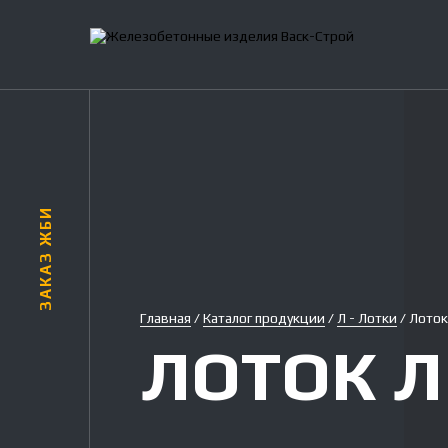
О компании
Вопрос-ответ
Глоссарий по ЖБИ
Железобетонный блог
Каталог ЖБИ
ПП, ПБ, ПГ - Перемычки
Перемычки брусковые
Перемычки плитные
Перемычки балочные
ФБС - Фундаментные блоки стеновые
ПТМ - Плиты перекрытия
КС - Кольца стеновые
ПП - Плиты перекрытия колец
ЗАКАЗ ЖБИ
ПН - Плиты днища колец
ФЛ - Фундаменты ленточные
ПРГ - Прогоны
Л - Лотки
П - Плиты лотковые
П - Панели ограждений
Ф - Фундаменты для панелей
Главная
/
Каталог продукции
/
Л - Лотки
/
Лоток
Плиты дорожные 3000х1750
Плиты дорожные 6000х2000
ЛОТОК Л 2
Железобетонные нестандартные изделия на заказ по индивидуаль
Бетон
Бетон М200 (С12/15)
Бетон М250 (С16/20)
Бетон М300 (С18/22,5)
Бетон М350 (С20/25)