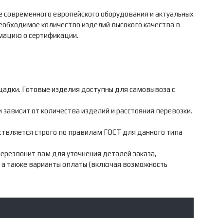
е современного европейского оборудования и актуальных
еобходимое количество изделий высокого качества в
мацию о сертификации.
дки. Готовые изделия доступны для самовывоза с
зависит от количества изделий и расстояния перевозки.
ствляется строго по правилам ГОСТ для данного типа
резвонит вам для уточнения деталей заказа,
, а также варианты оплаты (включая возможность
КОНТАКТЫ
246012
, Республика Беларусь, г.
Гомель
,